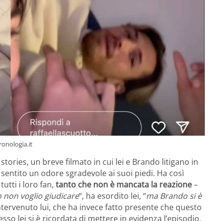
cronologia.it
stories, un breve filmato in cui lei e Brando litigano in
bbe sentito un odore sgradevole ai suoi piedi. Ha così
utti i loro fan,
tanto che non è mancata la reazione
–
o non voglio giudicare
“, ha esordito lei, “
ma Brando si è
intervenuto lui, che ha invece fatto presente che questo
o lei si è ricordata di mettere in evidenza l’episodio.