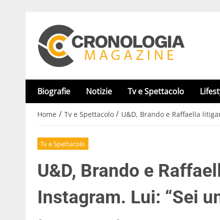
Biografie
Notizie
Tv e Spettacolo
Lifest
/
/
Home
Tv e Spettacolo
U&D, Brando e Raffaella litigan
Tv e Spettacolo
U&D, Brando e Raffaella
Instagram. Lui: “Sei un