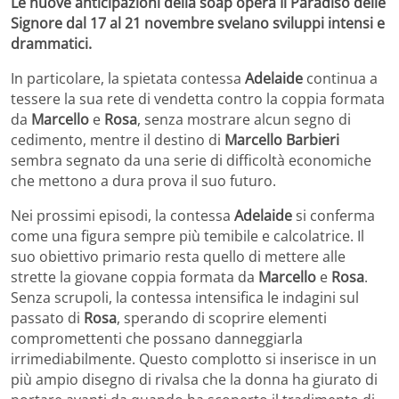
Le nuove anticipazioni della soap opera Il Paradiso delle
Signore dal 17 al 21 novembre svelano sviluppi intensi e
drammatici.
In particolare, la spietata contessa
Adelaide
continua a
tessere la sua rete di vendetta contro la coppia formata
da
Marcello
e
Rosa
, senza mostrare alcun segno di
cedimento, mentre il destino di
Marcello Barbieri
sembra segnato da una serie di difficoltà economiche
che mettono a dura prova il suo futuro.
Nei prossimi episodi, la contessa
Adelaide
si conferma
come una figura sempre più temibile e calcolatrice. Il
suo obiettivo primario resta quello di mettere alle
strette la giovane coppia formata da
Marcello
e
Rosa
.
Senza scrupoli, la contessa intensifica le indagini sul
passato di
Rosa
, sperando di scoprire elementi
compromettenti che possano danneggiarla
irrimediabilmente. Questo complotto si inserisce in un
più ampio disegno di rivalsa che la donna ha giurato di