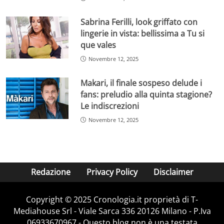
Sabrina Ferilli, look griffato con
lingerie in vista: bellissima a Tu si
que vales
Novembre 12, 2025
Makari, il finale sospeso delude i
fans: preludio alla quinta stagione?
Le indiscrezioni
Novembre 12, 2025
Redazione
Privacy Policy
Disclaimer
Copyright © 2025 Cronologia.it proprietà di T-
Mediahouse Srl - Viale Sarca 336 20126 Milano - P.Iva
06933670967 - Questo blog non è una testata