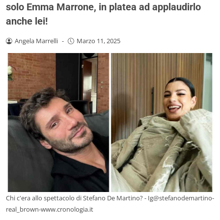
solo Emma Marrone, in platea ad applaudirlo
anche lei!
Angela Marrelli
-
Marzo 11, 2025
Chi c'era allo spettacolo di Stefano De Martino? - Ig@stefanodemartino-
real_brown-www.cronologia.it