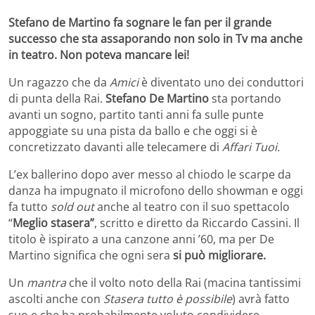
Stefano de Martino fa sognare le fan per il grande
successo che sta assaporando non solo in Tv ma anche
in teatro. Non poteva mancare lei!
Un ragazzo che da
Amici
è diventato uno dei conduttori
di punta della Rai.
Stefano De Martino
sta portando
avanti un sogno, partito tanti anni fa sulle punte
appoggiate su una pista da ballo e che oggi si è
concretizzato davanti alle telecamere di
Affari Tuoi.
L’ex ballerino dopo aver messo al chiodo le scarpe da
danza ha impugnato il microfono dello showman e oggi
fa tutto
sold out
anche al teatro con il suo spettacolo
“
Meglio stasera”
, scritto e diretto da Riccardo Cassini. Il
titolo è ispirato a una canzone anni ’60, ma per De
Martino significa che ogni sera
si può migliorare.
Un
mantra
che il volto noto della Rai (macina tantissimi
ascolti anche con
Stasera tutto è possibile
) avrà fatto
suo e che ha probabilmente voluto condividere