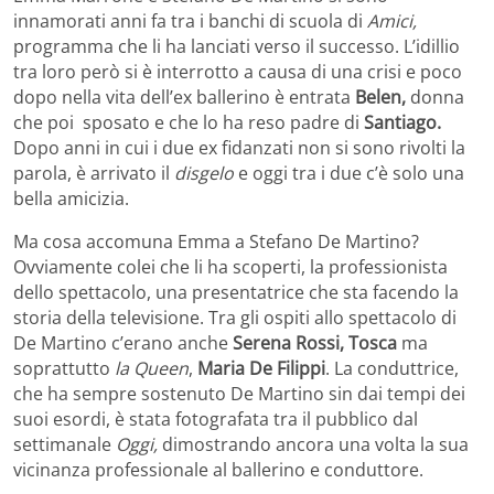
innamorati anni fa tra i banchi di scuola di
Amici,
programma che li ha lanciati verso il successo. L’idillio
tra loro però si è interrotto a causa di una crisi e poco
dopo nella vita dell’ex ballerino è entrata
Belen,
donna
che poi sposato e che lo ha reso padre di
Santiago.
Dopo anni in cui i due ex fidanzati non si sono rivolti la
parola, è arrivato il
disgelo
e oggi tra i due c’è solo una
bella amicizia.
Ma cosa accomuna Emma a Stefano De Martino?
Ovviamente colei che li ha scoperti, la professionista
dello spettacolo, una presentatrice che sta facendo la
storia della televisione. Tra gli ospiti allo spettacolo di
De Martino c’erano anche
Serena Rossi, Tosca
ma
soprattutto
la Queen
,
Maria De Filippi
. La conduttrice,
che ha sempre sostenuto De Martino sin dai tempi dei
suoi esordi, è stata fotografata tra il pubblico dal
settimanale
Oggi,
dimostrando ancora una volta la sua
vicinanza professionale al ballerino e conduttore.