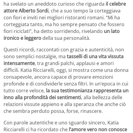
ha svelato un aneddoto curioso che riguarda
il celebre
attore Alberto Sordi
, che a suo tempo la corteggiava
con fiori e inviti nei migliori ristoranti romani. “Mi ha
corteggiata tanto, ma ho sempre pensato che fossero
fiori riciclati”, ha detto sorridendo, rivelando
un lato
ironico e leggero
della sua personalità.
Questi ricordi, raccontati con grazia e autenticità, non
sono semplici nostalgie, ma
tasselli di una vita vissuta
intensamente
, tra grandi palchi, applausi e amori
difficili. Katia Ricciarelli, oggi, si mostra come una donna
consapevole, ancora capace di provare emozioni
profonde e di condividerle senza filtri. In un’epoca in cui
tutto corre veloce,
la sua testimonianza rappresenta un
inno alla profondità dei sentimenti
, alla bellezza delle
relazioni vissute appieno e alla speranza che anche ciò
che sembra perduto possa, forse, rinascere.
Con parole autentiche e uno sguardo sincero, Katia
Ricciarelli ci ha ricordato che
l’amore vero non conosce