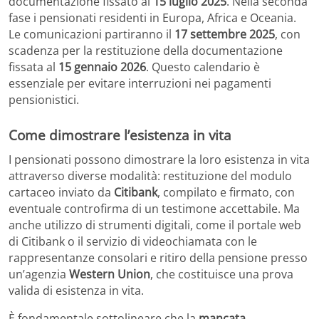
documentazione fissato al
15 luglio 2025
. Nella seconda
fase i pensionati residenti in Europa, Africa e Oceania.
Le comunicazioni partiranno il
17 settembre 2025
, con
scadenza per la restituzione della documentazione
fissata al
15 gennaio 2026
. Questo calendario è
essenziale per evitare interruzioni nei pagamenti
pensionistici.
Come dimostrare l’esistenza in vita
I pensionati possono dimostrare la loro esistenza in vita
attraverso diverse modalità: restituzione del modulo
cartaceo inviato da
Citibank
, compilato e firmato, con
eventuale controfirma di un testimone accettabile. Ma
anche utilizzo di strumenti digitali, come il portale web
di Citibank o il servizio di videochiamata con le
rappresentanze consolari e ritiro della pensione presso
un’agenzia
Western Union
, che costituisce una prova
valida di esistenza in vita.
È fondamentale sottolineare che la
mancata