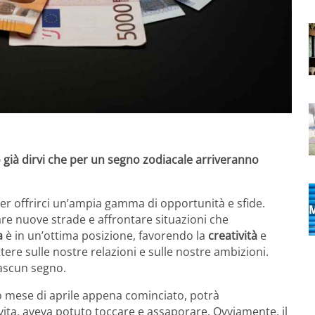
 già dirvi che per un segno zodiacale arriveranno
 per offrirci un’ampia gamma di opportunità e sfide.
are nuove strade e affrontare situazioni che
a
è in un’ottima posizione, favorendo la
creatività
e
ettere sulle nostre relazioni e sulle nostre ambizioni.
iascun segno.
o mese di aprile appena cominciato, potrà
vita, aveva potuto toccare e assaporare. Ovviamente, il