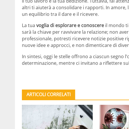
il tuo lavoro e la tua dedizione. Tuttavia, fai att
altri ti aiuterà a consolidare i rapporti. In amor
un equilibrio tra il dare e il ricevere.
La tua
voglia di esplorare e conoscere
il mondo ti
sarà la chiave per ravvivare la relazione; non aver
professionale, potresti ricevere notizie positive r
nuove idee e approcci, e non dimenticare di divert
In sintesi, oggi le stelle offrono a ciascun segno l
determinazione, mentre ci invitano a riflettere sul
ARTICOLI CORRELATI