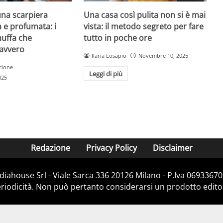
na scarpiera
Una casa così pulita non si è mai
 e profumata: i
vista: il metodo segreto per fare
muffa che
tutto in poche ore
avvero
Ilaria Losapio
Novembre 10, 2025
cione
Leggi di più
025
Redazione
Privacy Policy
Disclaimer
iahouse Srl - Viale Sarca 336 20126 Milano - P.Iva 06933670
iodicità. Non può pertanto considerarsi un prodotto editoria