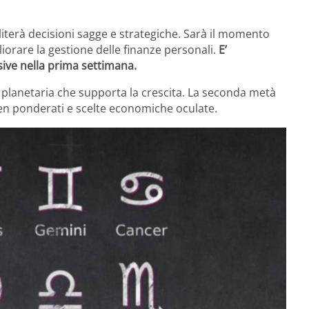
literà decisioni sagge e strategiche. Sarà il momento
iorare la gestione delle finanze personali.
E’
ive nella prima settimana.
ia planetaria che supporta la crescita. La seconda metà
en ponderati e scelte economiche oculate.