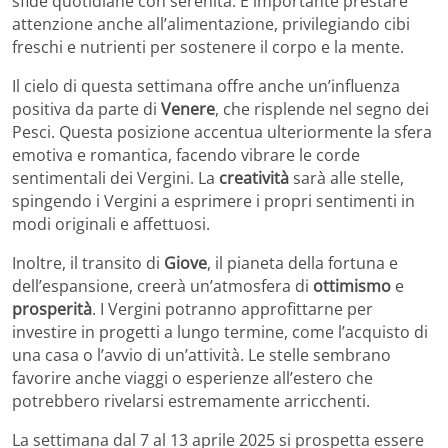
sfide quotidiane con serenità. È importante prestare
attenzione anche all’alimentazione, privilegiando cibi
freschi e nutrienti per sostenere il corpo e la mente.
Il cielo di questa settimana offre anche un’influenza
positiva da parte di
Venere
, che risplende nel segno dei
Pesci. Questa posizione accentua ulteriormente la sfera
emotiva e romantica, facendo vibrare le corde
sentimentali dei Vergini. La
creatività
sarà alle stelle,
spingendo i Vergini a esprimere i propri sentimenti in
modi originali e affettuosi.
Inoltre, il transito di
Giove
, il pianeta della fortuna e
dell’espansione, creerà un’atmosfera di
ottimismo
e
prosperità
. I Vergini potranno approfittarne per
investire in progetti a lungo termine, come l’acquisto di
una casa o l’avvio di un’attività. Le stelle sembrano
favorire anche viaggi o esperienze all’estero che
potrebbero rivelarsi estremamente arricchenti.
La settimana dal 7 al 13 aprile 2025 si prospetta essere