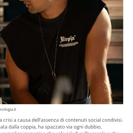
nologia.it
 crisi a causa dell’assenza di contenuti social condivisi.
ata dalla coppia, ha spazzato via ogni dubbio,