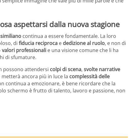
a semplice immagine che vale più di mille parole e che
 cosa aspettarsi dalla nuova stagione
similiano
continua a essere fondamentale. La loro
oloso, di
fiducia reciproca
e
dedizione al ruolo
, e non di
o
valori professionali
e una visione comune che li ha
hi di sfumature.
fan possono attendersi
colpi di scena
,
svolte narrative
metterà ancora più in luce la
complessità delle
on continua a emozionare, è bene ricordare che la
colo schermo è frutto di talento, lavoro e passione, non