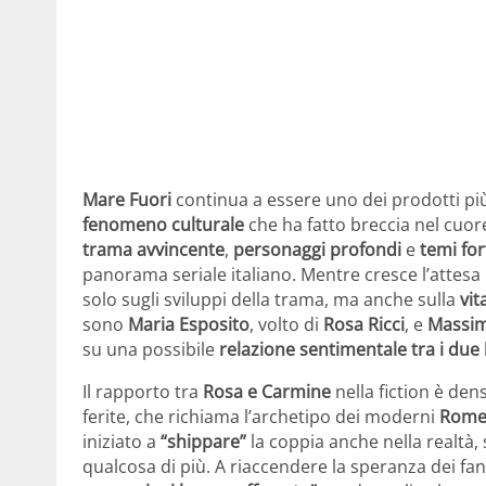
Mare Fuori
continua a essere uno dei prodotti più 
fenomeno culturale
che ha fatto breccia nel cuore 
trama avvincente
,
personaggi profondi
e
temi fort
panorama seriale italiano. Mentre cresce l’attesa 
solo sugli sviluppi della trama, ma anche sulla
vit
sono
Maria Esposito
, volto di
Rosa Ricci
, e
Massim
su una possibile
relazione sentimentale tra i due
Il rapporto tra
Rosa e Carmine
nella fiction è de
ferite, che richiama l’archetipo dei moderni
Romeo
iniziato a
“shippare”
la coppia anche nella realtà,
qualcosa di più. A riaccendere la speranza dei fan