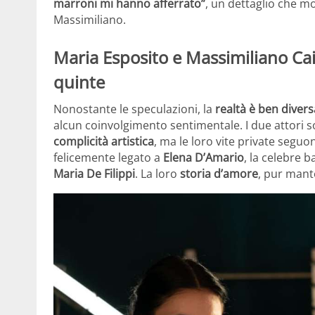
marroni mi hanno afferrato”
, un dettaglio che m
Massimiliano.
Maria Esposito e Massimiliano Caiaz
quinte
Nonostante le speculazioni, la
realtà è ben divers
alcun coinvolgimento sentimentale. I due attori s
complicità artistica
, ma le loro vite private seguo
felicemente legato a
Elena D’Amario
, la celebre b
Maria De Filippi
. La loro
storia d’amore
, pur mante