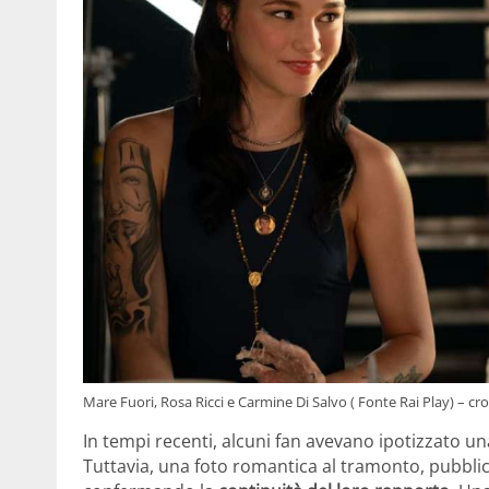
Mare Fuori, Rosa Ricci e Carmine Di Salvo ( Fonte Rai Play) – cro
In tempi recenti, alcuni fan avevano ipotizzato una
Tuttavia, una foto romantica al tramonto, pubblic