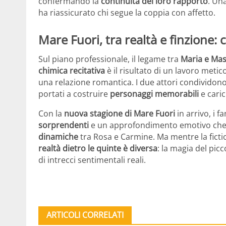
confermando la
continuità del loro rapporto
. Un
ha riassicurato chi segue la coppia con affetto.
Mare Fuori, tra realtà e finzione:
Sul piano professionale, il legame tra
Maria e Mas
chimica recitativa
è il risultato di un lavoro metic
una relazione romantica. I due attori condividon
portati a costruire
personaggi memorabili
e caric
Con la
nuova stagione di Mare Fuori
in arrivo, i 
sorprendenti
e un approfondimento emotivo che 
dinamiche
tra Rosa e Carmine. Ma mentre la ficti
realtà dietro le quinte è diversa
: la magia del pic
di intrecci sentimentali reali.
ARTICOLI CORRELATI