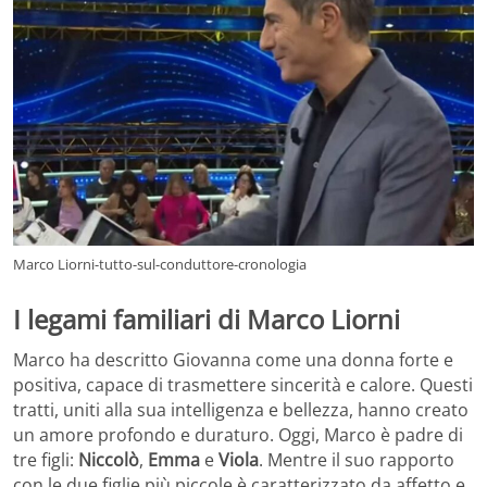
Marco Liorni-tutto-sul-conduttore-cronologia
I legami familiari di Marco Liorni
Marco ha descritto Giovanna come una donna forte e
positiva, capace di trasmettere sincerità e calore. Questi
tratti, uniti alla sua intelligenza e bellezza, hanno creato
un amore profondo e duraturo. Oggi, Marco è padre di
tre figli:
Niccolò
,
Emma
e
Viola
. Mentre il suo rapporto
con le due figlie più piccole è caratterizzato da affetto e