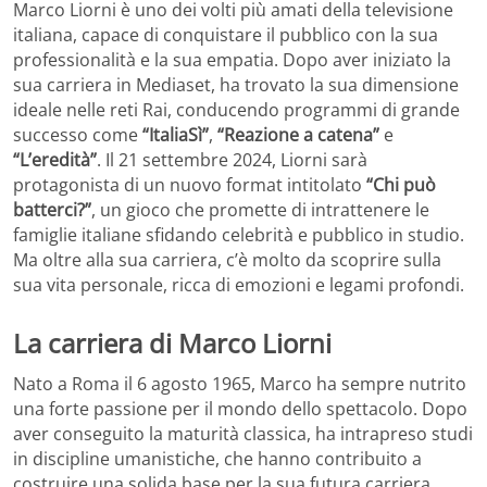
Marco Liorni è uno dei volti più amati della televisione
italiana, capace di conquistare il pubblico con la sua
professionalità e la sua empatia. Dopo aver iniziato la
sua carriera in Mediaset, ha trovato la sua dimensione
ideale nelle reti Rai, conducendo programmi di grande
successo come
“ItaliaSì”
,
“Reazione a catena”
e
“L’eredità”
. Il 21 settembre 2024, Liorni sarà
protagonista di un nuovo format intitolato
“Chi può
batterci?”
, un gioco che promette di intrattenere le
famiglie italiane sfidando celebrità e pubblico in studio.
Ma oltre alla sua carriera, c’è molto da scoprire sulla
sua vita personale, ricca di emozioni e legami profondi.
La carriera di Marco Liorni
Nato a Roma il 6 agosto 1965, Marco ha sempre nutrito
una forte passione per il mondo dello spettacolo. Dopo
aver conseguito la maturità classica, ha intrapreso studi
in discipline umanistiche, che hanno contribuito a
costruire una solida base per la sua futura carriera.