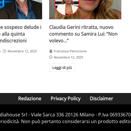
ale sospeso delude i
Claudia Gerini ritratta, nuovo
 alla quinta
commento su Samira Lui: “Non
indiscrezioni
volevo…”
a
Novembre 12, 2025
Francesca Petriccione
Novembre 12, 2025
Leggi di più
Redazione
Privacy Policy
Disclaimer
iahouse Srl - Viale Sarca 336 20126 Milano - P.Iva 06933670
iodicità. Non può pertanto considerarsi un prodotto editoria