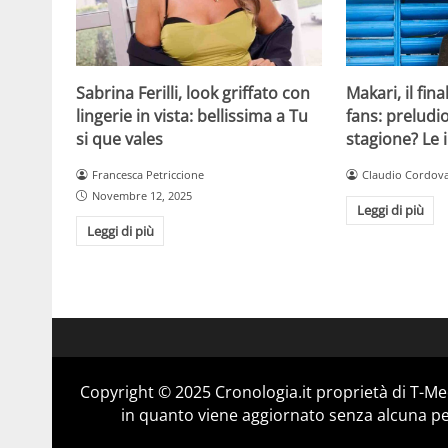
Sabrina Ferilli, look griffato con
Makari, il fin
lingerie in vista: bellissima a Tu
fans: preludio
si que vales
stagione? Le 
Francesca Petriccione
Claudio Cordov
Novembre 12, 2025
Leggi di più
Leggi di più
Copyright © 2025 Cronologia.it proprietà di T-Med
in quanto viene aggiornato senza alcuna per