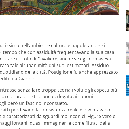
tissimo nell’ambiente culturale napoletano e si
 del tempo che con assiduità frequentavano la sua casa.
icare il titolo di Cavaliere, anche se egli non aveva
ato tale all’unanimità dai suoi estimatori. Assiduo
quotidiano della città, Postiglione fu anche apprezzato
edito da Giannini.
itrasse senza fare troppa teoria i volti e gli aspetti più
sua cultura artistica ancora legata ai canoni
gli però un fascino inconsueto.
itratti perdevano la consistenza reale e diventavano
 caratterizzati da sguardi malinconici. Figure vere e
ggi lontani, quasi immaginari e come filtrati dalla