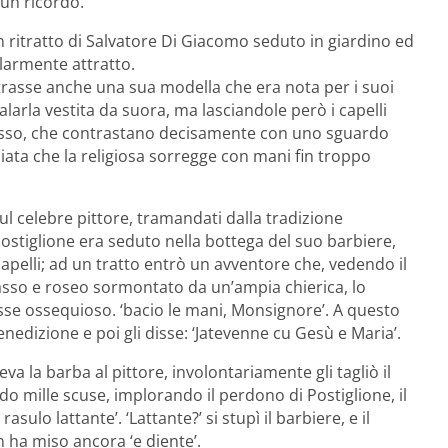
 un ricordo.
un ritratto di Salvatore Di Giacomo seduto in giardino ed
olarmente attratto.
itrasse anche una sua modella che era nota per i suoi
talarla vestita da suora, ma lasciandole però i capelli
 rosso, che contrastano decisamente con uno sguardo
ata che la religiosa sorregge con mani fin troppo
l celebre pittore, tramandati dalla tradizione
Postiglione era seduto nella bottega del suo barbiere,
capelli; ad un tratto entrò un avventore che, vedendo il
rasso e roseo sormontato da un’ampia chierica, lo
isse ossequioso. ‘bacio le mani, Monsignore’. A questo
nedizione e poi gli disse: ‘Jatevenne cu Gesù e Maria’.
a la barba al pittore, involontariamente gli tagliò il
do mille scuse, implorando il perdono di Postiglione, il
asulo lattante’. ‘Lattante?’ si stupì il barbiere, e il
n ha miso ancora ‘e diente’.