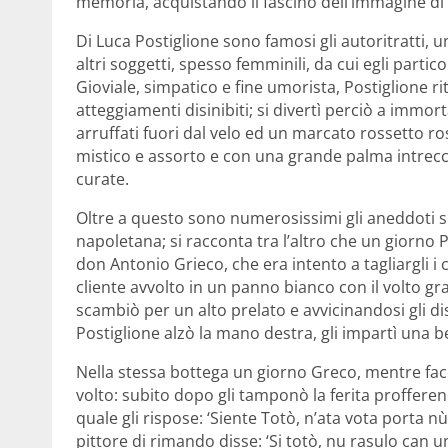
memoria, acquistando il fascino dell’immagine di
Di Luca Postiglione sono famosi gli autoritratti, 
altri soggetti, spesso femminili, da cui egli partic
Gioviale, simpatico e fine umorista, Postiglione r
atteggiamenti disinibiti; si divertì perciò a immor
arruffati fuori dal velo ed un marcato rossetto
mistico e assorto e con una grande palma intrecci
curate.
Oltre a questo sono numerosissimi gli aneddoti su
napoletana; si racconta tra l’altro che un giorno 
don Antonio Grieco, che era intento a tagliargli i 
cliente avvolto in un panno bianco con il volto g
scambiò per un alto prelato e avvicinandosi gli d
Postiglione alzò la mano destra, gli impartì una be
Nella stessa bottega un giorno Greco, mentre facev
volto: subito dopo gli tamponò la ferita profferen
quale gli rispose: ‘Siente Totò, n’ata vota porta nù r
pittore di rimando disse: ‘Si totò, nu rasulo can u