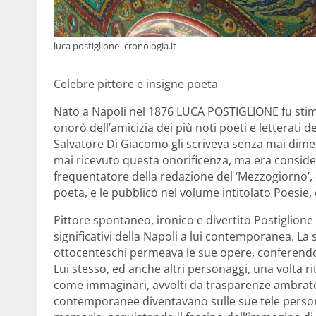
luca postiglione- cronologia.it
Celebre pittore e insigne poeta
Nato a Napoli nel 1876 LUCA POSTIGLIONE fu stima
onorò dell’amicizia dei più noti poeti e letterati
Salvatore Di Giacomo gli scriveva senza mai diment
mai ricevuto questa onorificenza, ma era consider
frequentatore della redazione del ‘Mezzogiorno’, 
poeta, e le pubblicò nel volume intitolato Poesie, 
Pittore spontaneo, ironico e divertito Postiglione r
significativi della Napoli a lui contemporanea. La 
ottocenteschi permeava le sue opere, conferendo
Lui stesso, ed anche altri personaggi, una volta r
come immaginari, avvolti da trasparenze ambrate e
contemporanee diventavano sulle sue tele persona