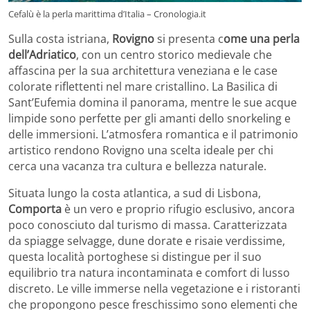
Cefalù è la perla marittima d’Italia – Cronologia.it
Sulla costa istriana,
Rovigno
si presenta c
ome una perla
dell’Adriatico
, con un centro storico medievale che
affascina per la sua architettura veneziana e le case
colorate riflettenti nel mare cristallino. La Basilica di
Sant’Eufemia domina il panorama, mentre le sue acque
limpide sono perfette per gli amanti dello snorkeling e
delle immersioni. L’atmosfera romantica e il patrimonio
artistico rendono Rovigno una scelta ideale per chi
cerca una vacanza tra cultura e bellezza naturale.
Situata lungo la costa atlantica, a sud di Lisbona,
Comporta
è un vero e proprio rifugio esclusivo, ancora
poco conosciuto dal turismo di massa. Caratterizzata
da spiagge selvagge, dune dorate e risaie verdissime,
questa località portoghese si distingue per il suo
equilibrio tra natura incontaminata e comfort di lusso
discreto. Le ville immerse nella vegetazione e i ristoranti
che propongono pesce freschissimo sono elementi che