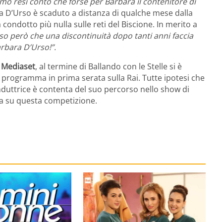
o resi conto che forse per Barbara il contenitore di
la D’Urso è scaduto a distanza di qualche mese dalla
ondotto più nulla sulle reti del Biscione. In merito a
o però che una discontinuità dopo tanti anni faccia
rbara D’Urso!”.
a Mediaset
, al termine di Ballando con le Stelle si è
n programma in prima serata sulla Rai. Tutte ipotesi che
uttrice è contenta del suo percorso nello show di
ma su questa competizione.