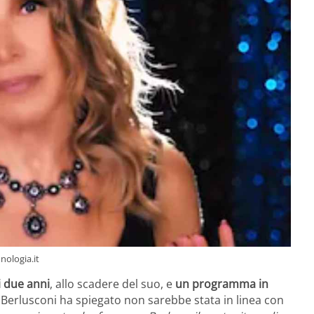
nologia.it
i due anni
, allo scadere del suo, e
un programma in
 Berlusconi ha spiegato non sarebbe stata in linea con