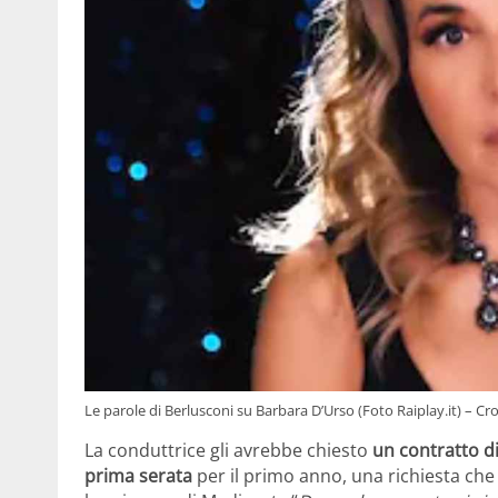
Le parole di Berlusconi su Barbara D’Urso (Foto Raiplay.it) – Cro
La conduttrice gli avrebbe chiesto
un contratto d
prima serata
per il primo anno, una richiesta che