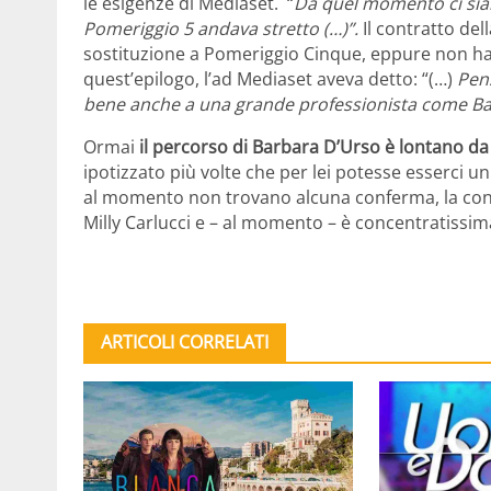
le esigenze di Mediaset. “
Da quel momento ci siam
Pomeriggio 5 andava stretto (…)”.
Il contratto del
sostituzione a Pomeriggio Cinque, eppure non ha c
quest’epilogo, l’ad Mediaset aveva detto: “(…)
Pens
bene anche a una grande professionista come Ba
Ormai
il percorso di Barbara D’Urso è lontano d
ipotizzato più volte che per lei potesse esserci u
al momento non trovano alcuna conferma, la cond
Milly Carlucci e – al momento – è concentratissi
ARTICOLI CORRELATI