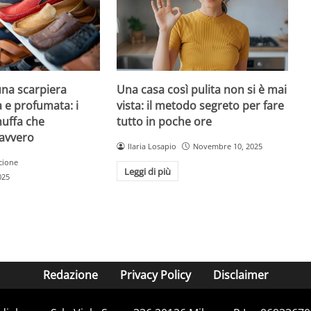
na scarpiera
Una casa così pulita non si è mai
 e profumata: i
vista: il metodo segreto per fare
muffa che
tutto in poche ore
avvero
Ilaria Losapio
Novembre 10, 2025
cione
Leggi di più
025
Redazione
Privacy Policy
Disclaimer