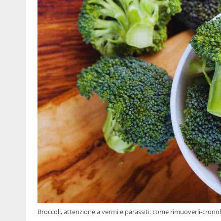
Broccoli, attenzione a vermi e parassiti: come rimuoverli-cronol