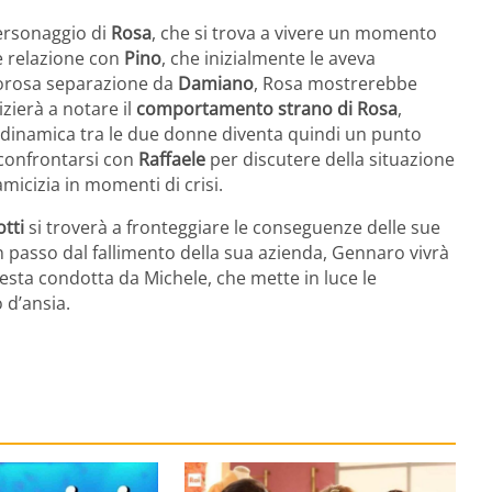
personaggio di
Rosa
, che si trova a vivere un momento
e relazione con
Pino
, che inizialmente le aveva
dolorosa separazione da
Damiano
, Rosa mostrerebbe
izierà a notare il
comportamento strano di Rosa
,
 dinamica tra le due donne diventa quindi un punto
 confrontarsi con
Raffaele
per discutere della situazione
micizia in momenti di crisi.
tti
si troverà a fronteggiare le conseguenze delle sue
n passo dal fallimento della sua azienda, Gennaro vivrà
iesta condotta da Michele, che mette in luce le
o d’ansia.