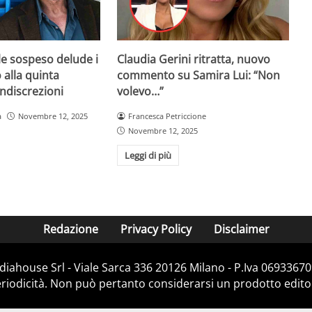
ale sospeso delude i
Claudia Gerini ritratta, nuovo
 alla quinta
commento su Samira Lui: “Non
indiscrezioni
volevo…”
a
Novembre 12, 2025
Francesca Petriccione
Novembre 12, 2025
Leggi di più
Redazione
Privacy Policy
Disclaimer
iahouse Srl - Viale Sarca 336 20126 Milano - P.Iva 06933670
iodicità. Non può pertanto considerarsi un prodotto editoria