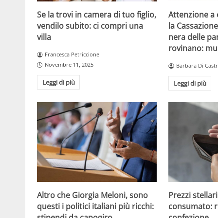
Se la trovi in camera di tuo figlio,
Attenzione a c
vendilo subito: ci compri una
la Cassazione 
villa
nera delle par
rovinano: mu
Francesca Petriccione
Novembre 11, 2025
Barbara Di Cast
Leggi di più
Leggi di più
Altro che Giorgia Meloni, sono
Prezzi stellar
questi i politici italiani più ricchi:
consumato: ri
stipendi da capogiro
confezione